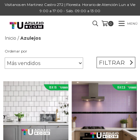
Visitanos en Martinez Castro 272 | Floresta. Horario de Atención Lun a Vie
9:00 a 17:00 - Sáb. 09:00 a 13:00
MENÚ
0
Inicio
/
Azulejos
Ordenar por
FILTRAR