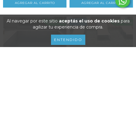
Al navegar por este sitio
aceptás el uso de cookies
para
8
%
OFF
agilizar tu experiencia de compra.
ENTENDIDO
REVESTIMIENTO PARA PISCINAS
10X10 M2 - SIMIL BALI VERDE
CERÁMICA 20X...
PISCINA / PI...
$49.686
$73.485
$80.000
15
%
OFF