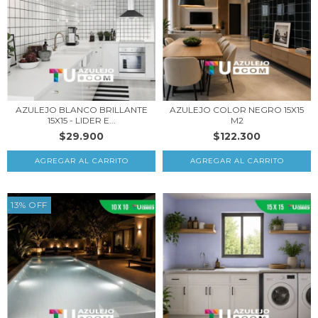
AZULEJO BLANCO BRILLANTE
AZULEJO COLOR NEGRO 15X15
15X15 - LIDER E...
M2
$29.900
$122.300
13
%
OFF