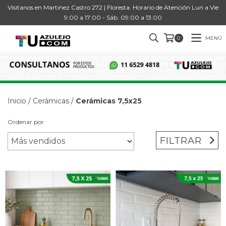
Visitanos en Martinez Castro 272 | Floresta. Horario de Atención Lun a Vie
9:00 a 17:00 - Sáb. 09:00 a 13:00
MENÚ
0
Inicio
/
Cerámicas
/
Cerámicas 7,5x25
Ordenar por
FILTRAR