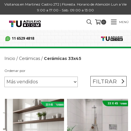
Visitanos en Martinez Castro 272 | Floresta. Horario de Atención Lun a Vie
9:00 a 17:00 - Sáb. 09:00 a 13:00
MENÚ
0
Inicio
/
Cerámicas
/
Cerámicas 33x45
Ordenar por
FILTRAR