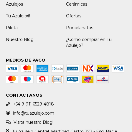
Azulejos
Cerámicas
Tu Azulejo®
Ofertas
Pileta
Porcelanatos
Nuestro Blog
¿Cómo comprar en Tu
Azulejo?
MEDIOS DE PAGO
CONTACTANOS
+54 9 (11) 6529-4818
info@tuazulejo.com
Visita nuestro Blog!
Tu Azulejo Central. Martínez Castro 272 - Esq. Bacle