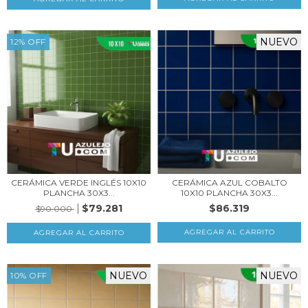
NUEVO
12
%
OFF
CERÁMICA VERDE INGLÉS 10X10
CERÁMICA AZUL COBALTO
PLANCHA 30X3...
10X10 PLANCHA 30X3...
$79.281
$86.319
$90.000
NUEVO
NUEVO
10
%
OFF