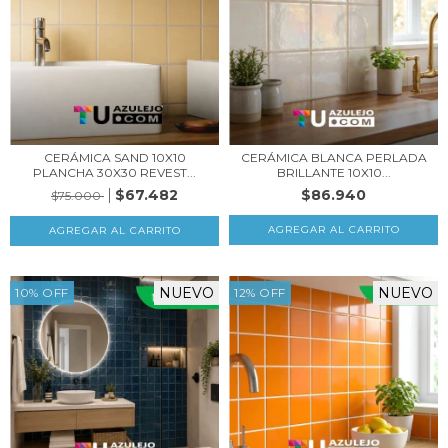
CERÁMICA SAND 10X10
CERÁMICA BLANCA PERLADA
PLANCHA 30X30 REVEST...
BRILLANTE 10X10...
$67.482
$86.940
$75.000
NUEVO
NUEVO
10
%
OFF
12
%
OFF