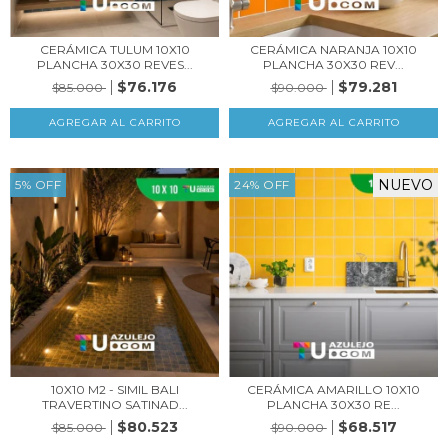
CERÁMICA TULUM 10X10
CERÁMICA NARANJA 10X10
PLANCHA 30X30 REVES...
PLANCHA 30X30 REV...
$76.176
$79.281
$85.000
$90.000
NUEVO
5
%
OFF
24
%
OFF
10X10 M2 - SIMIL BALI
CERÁMICA AMARILLO 10X10
TRAVERTINO SATINAD...
PLANCHA 30X30 RE...
$80.523
$68.517
$85.000
$90.000