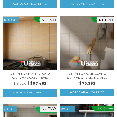
NUEVO
NUEVO
10
%
OFF
CERÁMICA MARFIL 10X10
CERÁMICA GRIS CLARO
PLANCHA 30X30 REVE...
SATINADO 10X10 PLANC...
$67.482
$76.383
$75.000
NUEVO
7
%
OFF
8
%
OFF