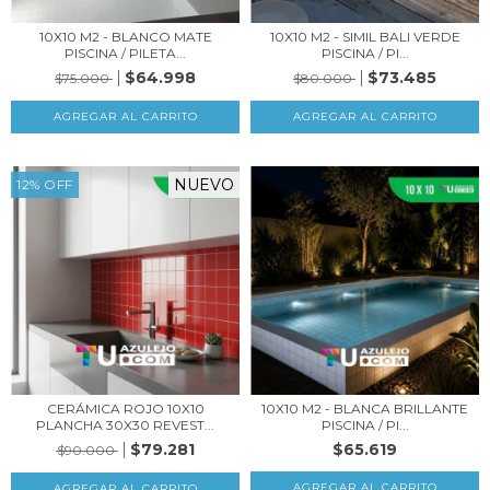
10X10 M2 - BLANCO MATE
10X10 M2 - SIMIL BALI VERDE
PISCINA / PILETA...
PISCINA / PI...
$64.998
$73.485
$75.000
$80.000
NUEVO
12
%
OFF
CERÁMICA ROJO 10X10
10X10 M2 - BLANCA BRILLANTE
PLANCHA 30X30 REVEST...
PISCINA / PI...
$79.281
$65.619
$90.000