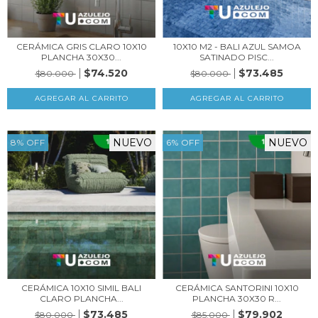
CERÁMICA GRIS CLARO 10X10
10X10 M2 - BALI AZUL SAMOA
PLANCHA 30X30...
SATINADO PISC...
$74.520
$73.485
$80.000
$80.000
NUEVO
NUEVO
8
%
OFF
6
%
OFF
CERÁMICA 10X10 SIMIL BALI
CERÁMICA SANTORINI 10X10
CLARO PLANCHA...
PLANCHA 30X30 R...
$73.485
$79.902
$80.000
$85.000