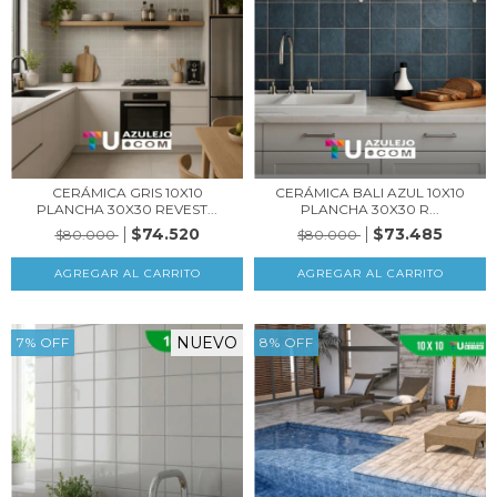
CERÁMICA GRIS 10X10
CERÁMICA BALI AZUL 10X10
PLANCHA 30X30 REVEST...
PLANCHA 30X30 R...
$74.520
$73.485
$80.000
$80.000
NUEVO
7
%
OFF
8
%
OFF