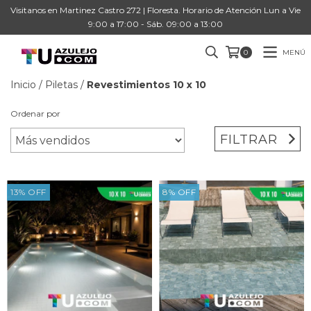
Visitanos en Martinez Castro 272 | Floresta. Horario de Atención Lun a Vie
9:00 a 17:00 - Sáb. 09:00 a 13:00
MENÚ
0
Inicio
/
Piletas
/
Revestimientos 10 x 10
Ordenar por
FILTRAR
13
%
OFF
8
%
OFF