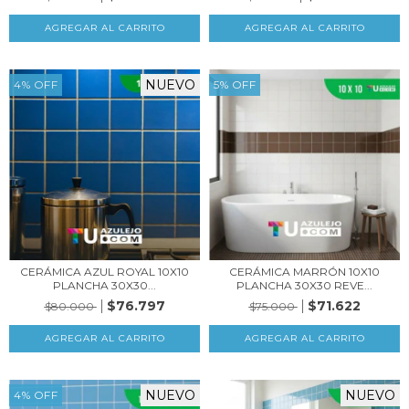
NUEVO
4
%
OFF
5
%
OFF
CERÁMICA AZUL ROYAL 10X10
CERÁMICA MARRÓN 10X10
PLANCHA 30X30...
PLANCHA 30X30 REVE...
$76.797
$71.622
$80.000
$75.000
NUEVO
NUEVO
4
%
OFF